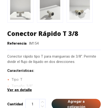
Conector Rápido T 3/8
Referencia
IM154
Conector rápido tipo T para mangueras de 3/8''. Permite
dividir el flujo de líquido en dos direcciones.
Características:
Tipo: T
Tamaño: 3/8''
Ver en detalle
Material: Plástico resistente
Divide el flujo en dos direcciones
Agregar a
Cantidad
cotización