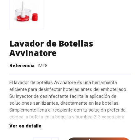
Lavador de Botellas
Avvinatore
Referencia
IM18
El lavador de botellas Avvinatore es una herramienta
eficiente para desinfectar botellas antes del embotellado.
Su inyector de desinfectante facilita la aplicación de
soluciones sanitizantes, directamente en las botellas.
Simplemente llena el recipiente con tu solución preferida,
coloca la botella en la boquilla y bombea 2-3 veces para
distribuir el desinfectante. Después, permite que la botella
Ver en detalle
escurra unos segundos antes de colocarla en un
escurridor o área limpia para un drenaje completo,