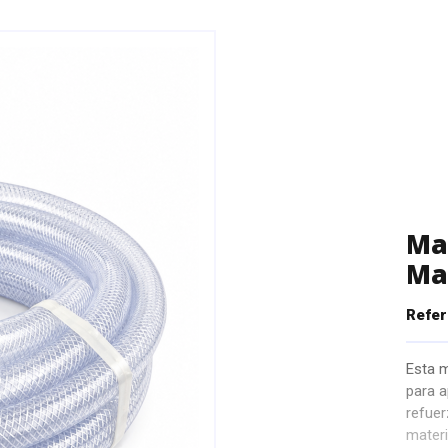
Ma
Mal
Refer
Esta m
para a
refuer
materi