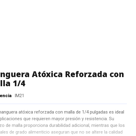
nguera Atóxica Reforzada con
la 1/4
encia
IM21
anguera atóxica reforzada con malla de 1/4 pulgadas es ideal
plicaciones que requieren mayor presión y resistencia. Su
zo de malla proporciona durabilidad adicional, mientras que los
ales de grado alimenticio aseguran que no se altere la calidad