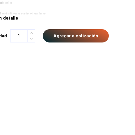
oducto.
erísticas principales:
n detalle
metro de 1/4 pulgadas con refuerzo de malla.
erial atóxico de grado alimenticio.
dad
Agregar a cotización
a resistencia a la presión.
vende por metro.