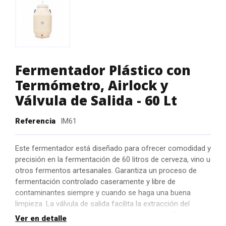
Fermentador Plástico con
Termómetro, Airlock y
Válvula de Salida - 60 Lt
Referencia
IM61
Este fermentador está diseñado para ofrecer comodidad y
precisión en la fermentación de 60 litros de cerveza, vino u
otros fermentos artesanales. Garantiza un proceso de
fermentación controlado caseramente y libre de
contaminantes siempre y cuando se haga una buena
limpieza. La válvula de salida facilita la extracción del
producto una vez completada la fermentación. Es ideal
Ver en detalle