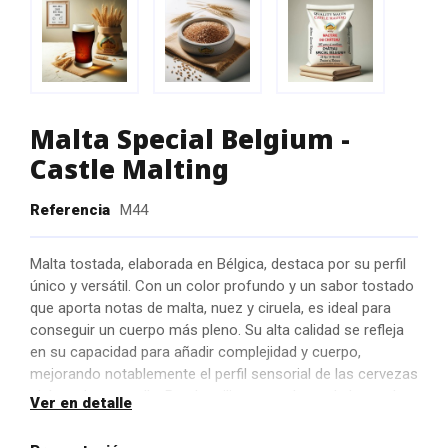
Malta Special Belgium -
Castle Malting
Referencia
M44
Malta tostada, elaborada en Bélgica, destaca por su perfil
único y versátil. Con un color profundo y un sabor tostado
que aporta notas de malta, nuez y ciruela, es ideal para
conseguir un cuerpo más pleno. Su alta calidad se refleja
en su capacidad para añadir complejidad y cuerpo,
mejorando notablemente el perfil sensorial de las cervezas
elaboradas con ella. Puede utilizarse en lugar de las maltas
Ver en detalle
chocolate y negra si se desea evitar que la cerveza sea
amarga.