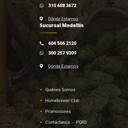
310 608 3672
Dónde Estamos
Sucursal Medellín
604 506 2120
300 257 9309
Dónde Estamos
Quiénes Somos
Homebrewer Club
Promociones
Contáctanos
-
PQRS