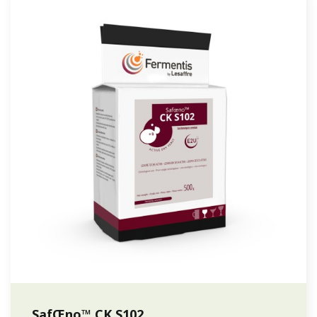
SafŒno™ CK S102