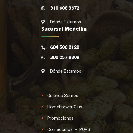
310 608 3672
Dónde Estamos
Sucursal Medellín
604 506 2120
300 257 9309
Dónde Estamos
Quiénes Somos
Homebrewer Club
Promociones
Contáctanos
-
PQRS