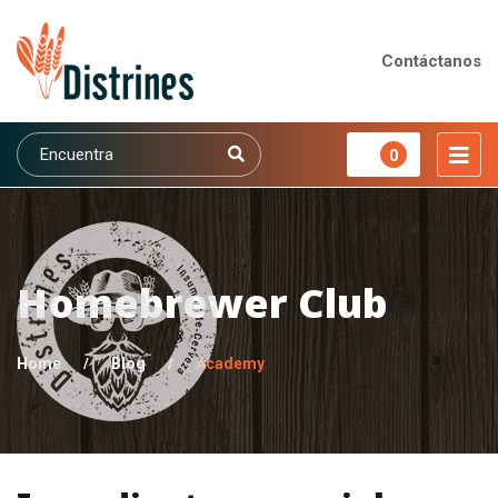
Contáctanos
0
Homebrewer Club
Home
/
Blog
/
Academy