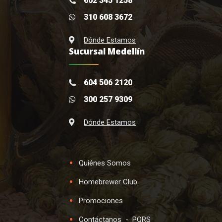
602 345 1258
310 608 3672
Dónde Estamos
Sucursal Medellín
604 506 2120
300 257 9309
Dónde Estamos
Quiénes Somos
Homebrewer Club
Promociones
Contáctanos
-
PQRS