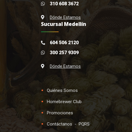
310 608 3672
Dónde Estamos
Sucursal Medellín
604 506 2120
300 257 9309
Dónde Estamos
Quiénes Somos
Homebrewer Club
Promociones
Contáctanos
-
PQRS