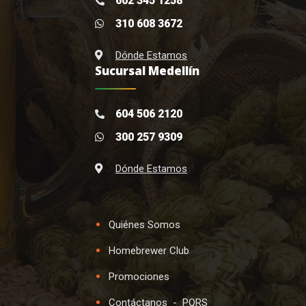
602 345 1258
310 608 3672
Dónde Estamos
Sucursal Medellín
604 506 2120
300 257 9309
Dónde Estamos
Quiénes Somos
Homebrewer Club
Promociones
Contáctanos
-
PQRS