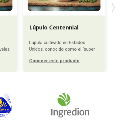
Lúpulo Centennial
Lúpulo
Lúpulo cultivado en Estados
Lúpulo cu
veles
Unidos, conocido como el “super
Unidos, s
Conocer este producto
Conocer