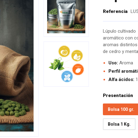
Referencia
LU
Lúpulo cultivado 
aromático con co
aromas distintos
de cedro y menta.
Uso:
Aroma
Perfil aromát
Alfa ácidos:
1
Presentación
Bolsa 100 gr.
Bolsa 1 Kg.