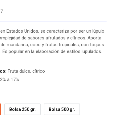
57
en Estados Unidos, se caracteriza por ser un lúpulo
mplejidad de sabores afrutados y cítricos. Aporta
 de mandarina, coco y frutas tropicales, con toques
 Es popular en la elaboración de estilos lupulados.
ico:
Fruta dulce, cítrico
2% a 17%
Bolsa 250 gr.
Bolsa 500 gr.